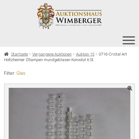
Zur
Zum
Navigation
Inhalt
springen
springen
HOME
Startseite
Vergangene Auktionen
Auktion 15
0716-Cristal Art
Holtzheimer Öllampen mundgeblasen Konvolut 6 St.
UNT
AUKTIONEN
AUS
Filter:
Glas
UNT
BIETEN
AUS
UNT
VERGANGENE AUKTIONEN
AUS
ÜBER UNS
KONTAKT
NEWSLETTER