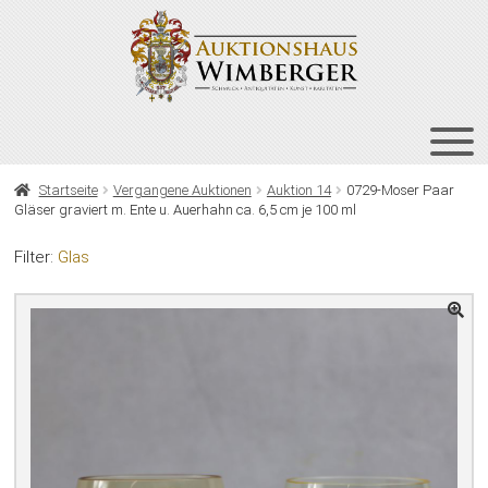
Zur
Zum
Navigation
Inhalt
springen
springen
HOME
Startseite
Vergangene Auktionen
Auktion 14
0729-Moser Paar
Gläser graviert m. Ente u. Auerhahn ca. 6,5 cm je 100 ml
UNT
AUKTIONEN
AUS
Filter:
Glas
UNT
BIETEN
AUS
UNT
VERGANGENE AUKTIONEN
AUS
ÜBER UNS
KONTAKT
NEWSLETTER