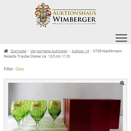
Zur
Zum
Navigation
Inhalt
springen
springen
HOME
Startseite
Vergangene Auktionen
Auktion 14
0735-Nachtmann
Reseda Traube Gläser ca. 13,5 cm 11 St.
UNT
AUKTIONEN
AUS
Filter:
Glas
UNT
BIETEN
AUS
UNT
VERGANGENE AUKTIONEN
AUS
ÜBER UNS
KONTAKT
NEWSLETTER