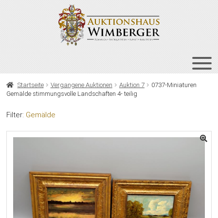
Zur
Zum
Navigation
Inhalt
springen
springen
HOME
Startseite
Vergangene Auktionen
Auktion 7
0737-Miniaturen
Gemälde stimmungsvolle Landschaften 4- teilig
UNT
AUKTIONEN
AUS
Filter:
Gemälde
UNT
BIETEN
AUS
UNT
VERGANGENE AUKTIONEN
AUS
ÜBER UNS
KONTAKT
NEWSLETTER