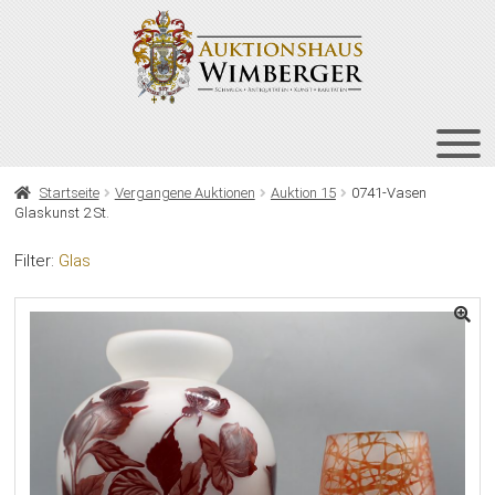
Zur
Zum
Navigation
Inhalt
springen
springen
HOME
Startseite
Vergangene Auktionen
Auktion 15
0741-Vasen
Glaskunst 2 St.
UNT
AUKTIONEN
AUS
Filter:
Glas
UNT
BIETEN
AUS
UNT
VERGANGENE AUKTIONEN
AUS
ÜBER UNS
KONTAKT
NEWSLETTER