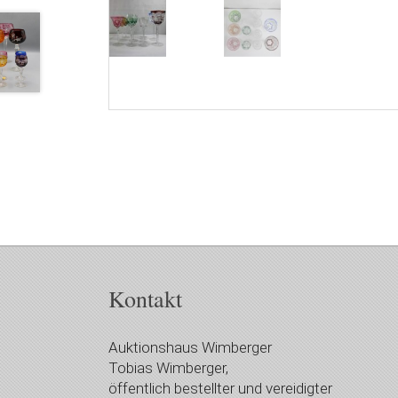
Kontakt
Auktionshaus Wimberger
Tobias Wimberger,
öffentlich bestellter und vereidigter