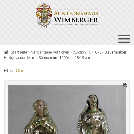
Zur
Zum
Navigation
Inhalt
springen
springen
HOME
Startseite
Vergangene Auktionen
Auktion 16
0767-Bauernsilber
Heilige Jesus Maria Böhmen um 1900 ca. 18-19 cm
UNT
AUKTIONEN
AUS
Filter:
Glas
UNT
BIETEN
AUS
UNT
VERGANGENE AUKTIONEN
AUS
ÜBER UNS
KONTAKT
NEWSLETTER