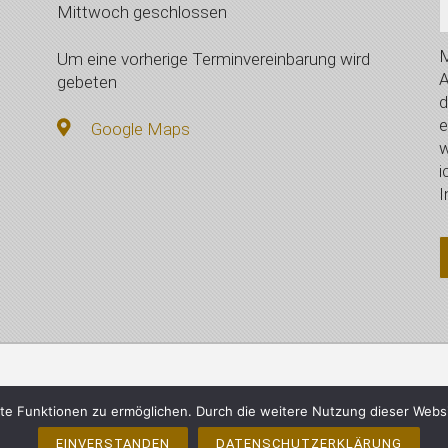
Mittwoch geschlossen
M
Um eine vorherige Terminvereinbarung wird
A
gebeten
d
e
Google Maps
w
i
I
mberger, Vilsbiburg - Alle Rechte vorbehalten
Impressum
e Funktionen zu ermöglichen. Durch die weitere Nutzung dieser Webs
EINVERSTANDEN
DATENSCHUTZERKLÄRUNG