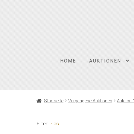
Zur
Zum
Navigation
Inhalt
springen
springen
HOME
AUKTIONEN
Startseite
Vergangene Auktionen
Auktion 
Filter:
Glas