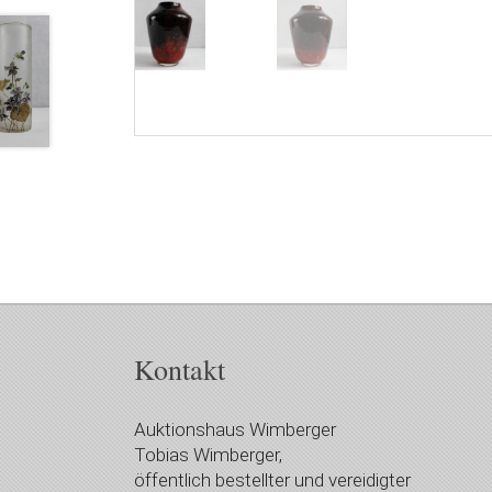
Kontakt
Auktionshaus Wimberger
Tobias Wimberger,
öffentlich bestellter und vereidigter