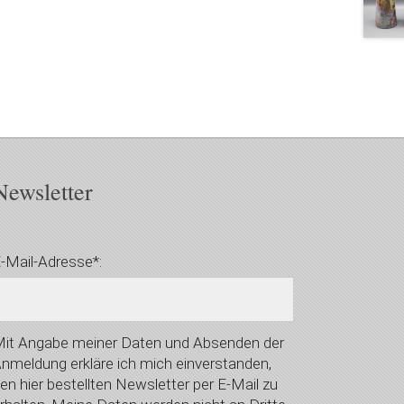
Newsletter
-Mail-Adresse*:
it Angabe meiner Daten und Absenden der
nmeldung erkläre ich mich einverstanden,
en hier bestellten Newsletter per E-Mail zu