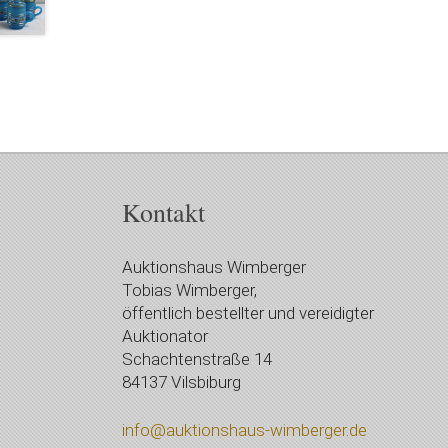
Kontakt
Auktionshaus Wimberger
Tobias Wimberger,
öffentlich bestellter und vereidigter
Auktionator
Schachtenstraße 14
84137 Vilsbiburg
info@auktionshaus-wimberger.de