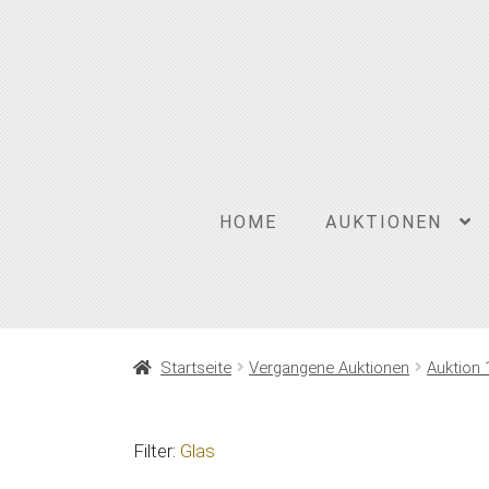
Zur
Zum
Navigation
Inhalt
springen
springen
HOME
AUKTIONEN
Startseite
Vergangene Auktionen
Auktion 
Filter:
Glas