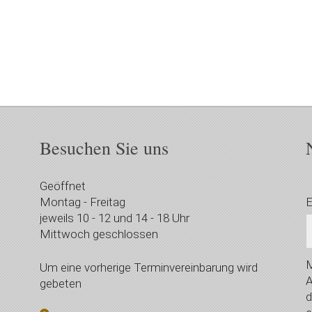
Besuchen Sie uns
Geöffnet
Montag - Freitag
E
jeweils 10 - 12 und 14 - 18 Uhr
Mittwoch geschlossen
M
Um eine vorherige Terminvereinbarung wird
A
gebeten
d