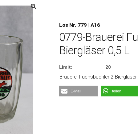
Los Nr. 779 | A16
0779-Brauerei F
Biergläser 0,5 L
Limit:
20
Brauerei Fuchsbüchler 2 Biergläser 
E-Mail
teilen