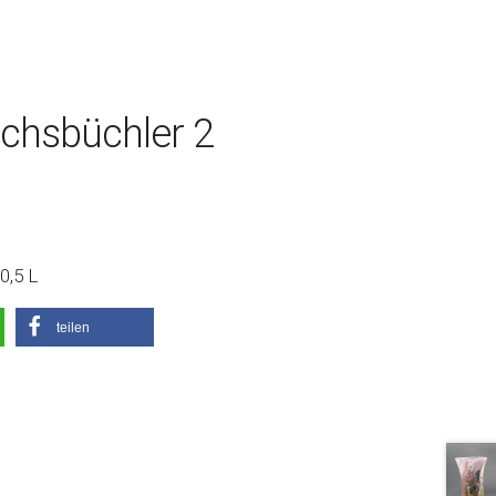
uchsbüchler 2
0,5 L
teilen