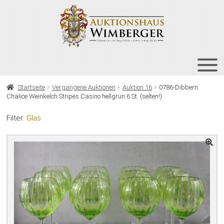
Zur
Zum
Navigation
Inhalt
springen
springen
HOME
Startseite
Vergangene Auktionen
Auktion 16
0786-Dibbern
Chalice Weinkelch Stripes Casino hellgrün 6 St. (selten!)
UNT
AUKTIONEN
AUS
Filter:
Glas
UNT
BIETEN
AUS
UNT
VERGANGENE AUKTIONEN
AUS
ÜBER UNS
KONTAKT
NEWSLETTER