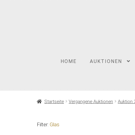
Zur
Zum
Navigation
Inhalt
springen
springen
HOME
AUKTIONEN
Startseite
Vergangene Auktionen
Auktion 
Filter:
Glas