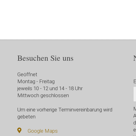
Besuchen Sie uns
Geöffnet
Montag - Freitag
E
jeweils 10 - 12 und 14 - 18 Uhr
Mittwoch geschlossen
M
Um eine vorherige Terminvereinbarung wird
A
gebeten
d
e
Google Maps