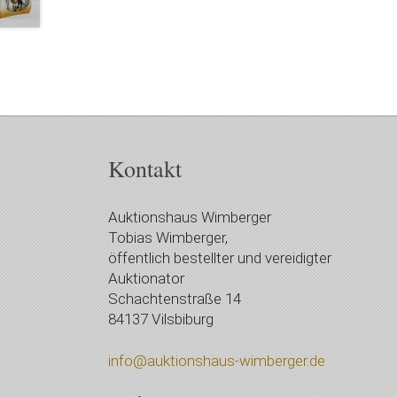
Kontakt
Auktionshaus Wimberger
Tobias Wimberger,
öffentlich bestellter und vereidigter
Auktionator
Schachtenstraße 14
84137 Vilsbiburg
info@auktionshaus-wimberger.de