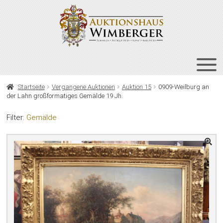
Zur
Zum
Navigation
Inhalt
springen
springen
HOME
Startseite
Vergangene Auktionen
Auktion 15
0909-Weilburg an
der Lahn großformatiges Gemälde 19 Jh.
UNT
AUKTIONEN
AUS
Filter:
Gemälde
UNT
BIETEN
AUS
UNT
VERGANGENE AUKTIONEN
AUS
ÜBER UNS
KONTAKT
NEWSLETTER