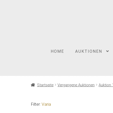
Zur
Zum
Navigation
Inhalt
springen
springen
HOME
AUKTIONEN
Startseite
Vergangene Auktionen
Auktion 
Filter:
Varia