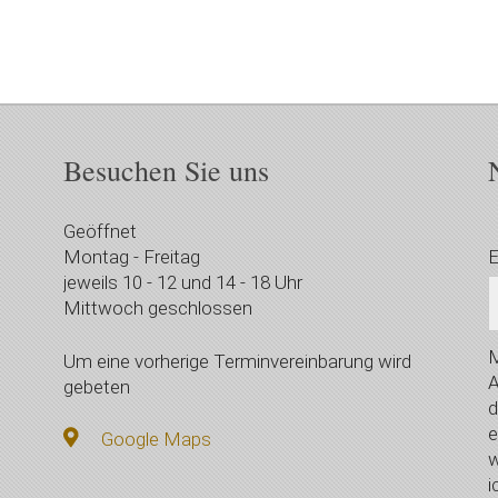
Besuchen Sie uns
Geöffnet
Montag - Freitag
E
jeweils 10 - 12 und 14 - 18 Uhr
Mittwoch geschlossen
M
Um eine vorherige Terminvereinbarung wird
A
gebeten
d
e
Google Maps
w
i