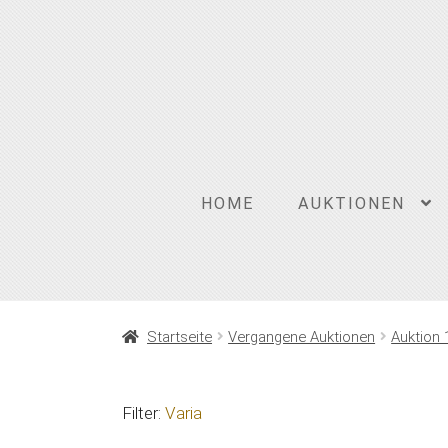
Zur
Zum
Navigation
Inhalt
springen
springen
HOME
AUKTIONEN
Startseite
Vergangene Auktionen
Auktion 
Filter:
Varia