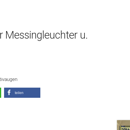
er Messingleuchter u.
otivaugen
teilen