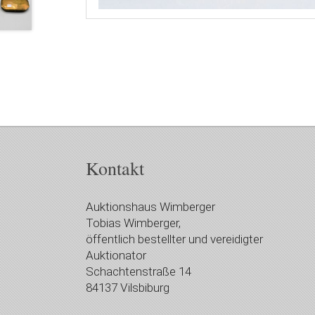
Kontakt
Auktionshaus Wimberger
Tobias Wimberger,
öffentlich bestellter und vereidigter
Auktionator
Schachtenstraße 14
84137 Vilsbiburg