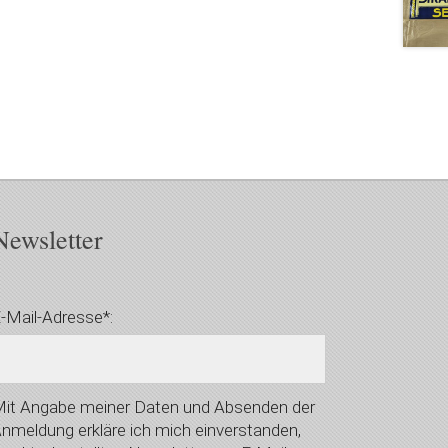
Newsletter
-Mail-Adresse*:
it Angabe meiner Daten und Absenden der
nmeldung erkläre ich mich einverstanden,