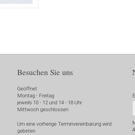
Besuchen Sie uns
Geöffnet
Montag - Freitag
E
jeweils 10 - 12 und 14 - 18 Uhr
Mittwoch geschlossen
M
Um eine vorherige Terminvereinbarung wird
A
gebeten