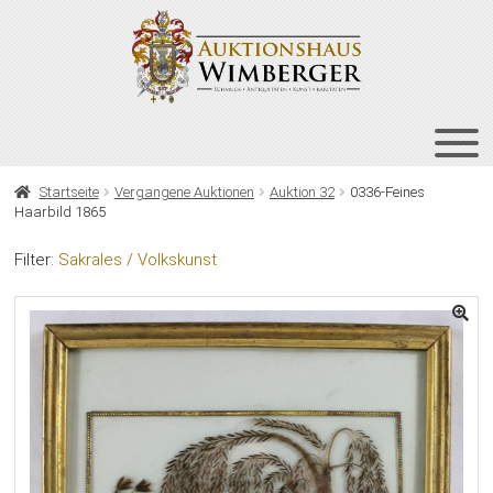
Zur
Zum
Navigation
Inhalt
springen
springen
HOME
Startseite
Vergangene Auktionen
Auktion 32
0336-Feines
Haarbild 1865
UNT
AUKTIONEN
AUS
Filter:
Sakrales / Volkskunst
UNT
BIETEN
AUS
UNT
VERGANGENE AUKTIONEN
AUS
ÜBER UNS
KONTAKT
NEWSLETTER