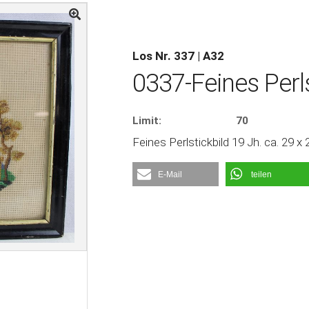
Los Nr. 337 | A32
0337-Feines Perls
Limit:
70
Feines Perlstickbild 19 Jh. ca. 29 x
E-Mail
teilen