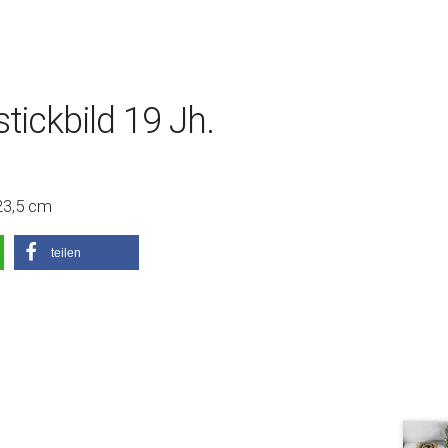
tickbild 19 Jh.
 23,5 cm
teilen