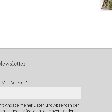
Newsletter
-Mail-Adresse*:
it Angabe meiner Daten und Absenden der
nmeldung erkläre ich mich einverstanden,