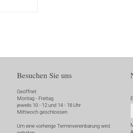
Besuchen Sie uns
Geöffnet
Montag - Freitag
E
jeweils 10 - 12 und 14 - 18 Uhr
Mittwoch geschlossen
M
Um eine vorherige Terminvereinbarung wird
A
gebeten