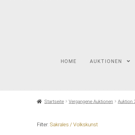
Zur
Zum
Navigation
Inhalt
springen
springen
HOME
AUKTIONEN
Startseite
Vergangene Auktionen
Auktion 
Filter:
Sakrales / Volkskunst