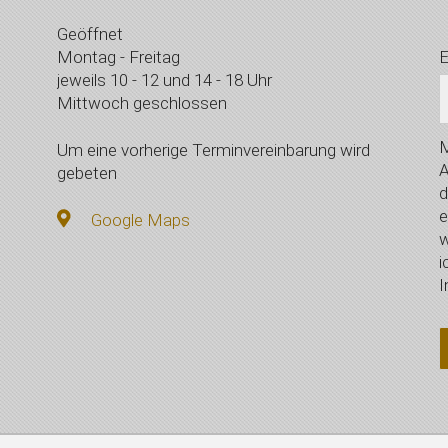
Geöffnet
Montag - Freitag
E
jeweils 10 - 12 und 14 - 18 Uhr
Mittwoch geschlossen
M
Um eine vorherige Terminvereinbarung wird
A
gebeten
d
e
Google Maps
w
i
I