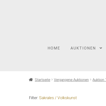
Zur
Zum
Navigation
Inhalt
springen
springen
HOME
AUKTIONEN
Startseite
Vergangene Auktionen
Auktion 
Filter:
Sakrales / Volkskunst