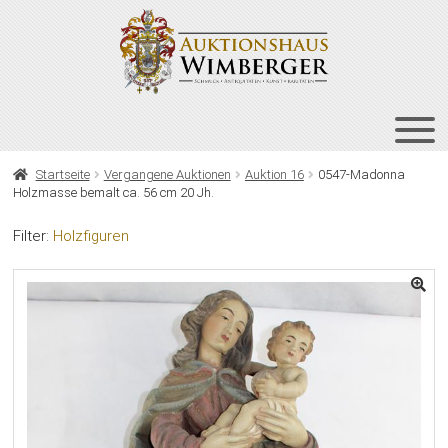
Zur
Zum
Navigation
Inhalt
springen
springen
HOME
Startseite
Vergangene Auktionen
Auktion 16
0547-Madonna
Holzmasse bemalt ca. 56 cm 20 Jh.
UNT
AUKTIONEN
AUS
Filter:
Holzfiguren
UNT
BIETEN
AUS
UNT
VERGANGENE AUKTIONEN
AUS
ÜBER UNS
KONTAKT
NEWSLETTER