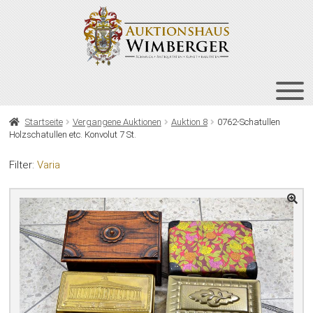
Zur
Zum
Navigation
Inhalt
springen
springen
HOME
Startseite
Vergangene Auktionen
Auktion 8
0762-Schatullen
Holzschatullen etc. Konvolut 7 St.
UNT
AUKTIONEN
AUS
Filter:
Varia
UNT
BIETEN
AUS
UNT
VERGANGENE AUKTIONEN
AUS
ÜBER UNS
KONTAKT
NEWSLETTER