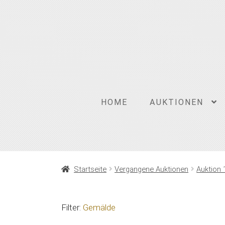
Zur
Zum
Navigation
Inhalt
springen
springen
HOME
AUKTIONEN
Startseite
Vergangene Auktionen
Auktion 
Filter:
Gemälde