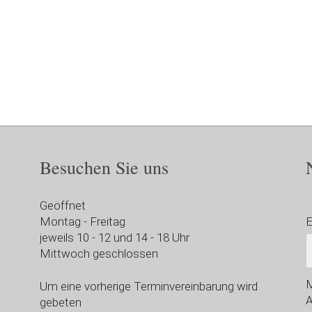
Besuchen Sie uns
Geöffnet
Montag - Freitag
E
jeweils 10 - 12 und 14 - 18 Uhr
Mittwoch geschlossen
M
Um eine vorherige Terminvereinbarung wird
A
gebeten