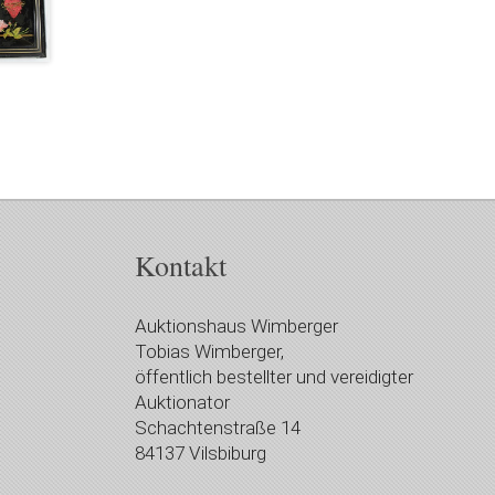
Kontakt
Auktionshaus Wimberger
Tobias Wimberger,
öffentlich bestellter und vereidigter
Auktionator
Schachtenstraße 14
84137 Vilsbiburg